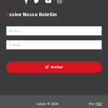
Assine Nosso Boletim
N
o
m
E
e
-
*
m
a
i
l
Assinar
*
Cebes © 2026
Por
FW2