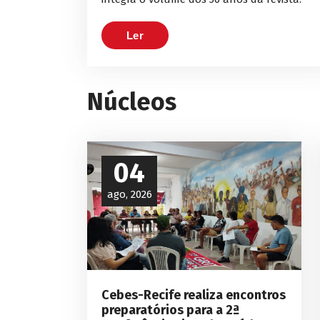
Ler
Núcleos
04
ago, 2026
Cebes-Recife realiza encontros
preparatórios para a 2ª