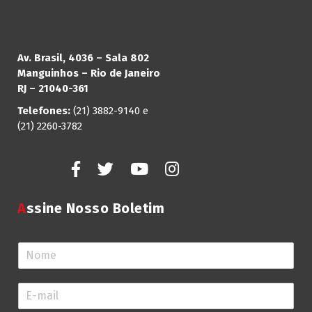
Av. Brasil, 4036 – Sala 802
Manguinhos – Rio de Janeiro
RJ – 21040-361
Telefones:
(21) 3882-9140 e
(21) 2260-3782
Assine Nosso Boletim
N
o
m
E
e
-
*