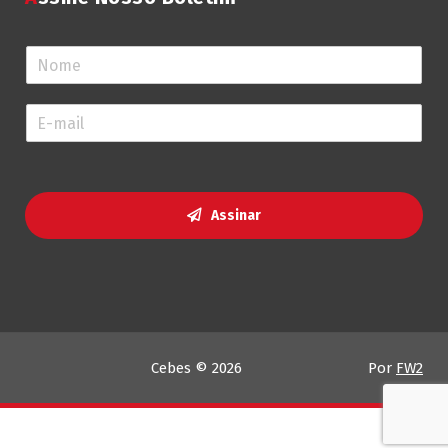
N
o
m
E
e
-
*
m
a
i
l
Assinar
*
Cebes © 2026
Por
FW2