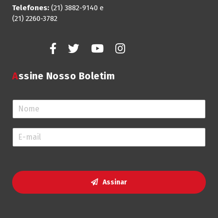
Telefones:
(21) 3882-9140 e
(21) 2260-3782
Assine Nosso Boletim
N
o
m
E
e
-
*
m
a
i
l
Assinar
*