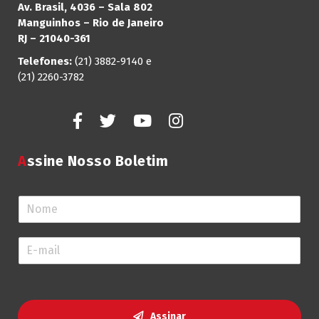
Av. Brasil, 4036 – Sala 802
Manguinhos – Rio de Janeiro
RJ – 21040-361
Telefones:
(21) 3882-9140 e
(21) 2260-3782
Assine Nosso Boletim
N
o
m
E
e
-
*
m
a
i
l
Assinar