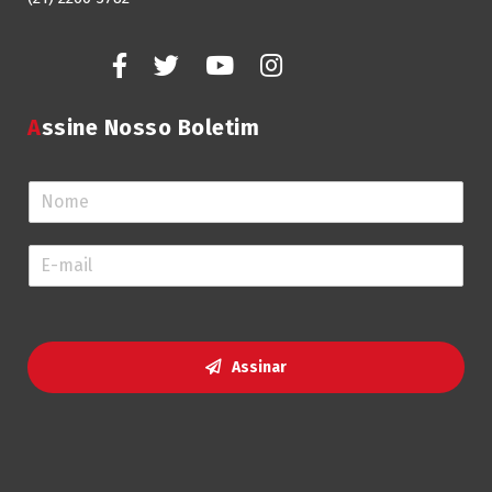
Assine Nosso Boletim
N
o
m
E
e
-
*
m
a
i
l
Assinar
*