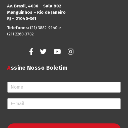
Av. Brasil, 4036 – Sala 802
Manguinhos – Rio de Janeiro
RJ – 21040-361
Telefones:
(21) 3882-9140 e
(21) 2260-3782
Assine Nosso Boletim
N
o
m
E
e
-
*
m
a
i