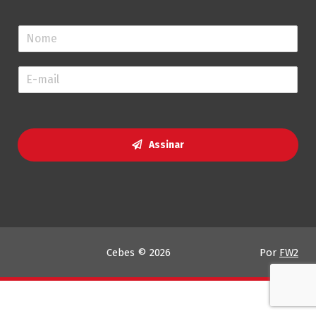
N
o
m
E
e
-
*
m
a
i
l
Assinar
*
Cebes © 2026
Por
FW2