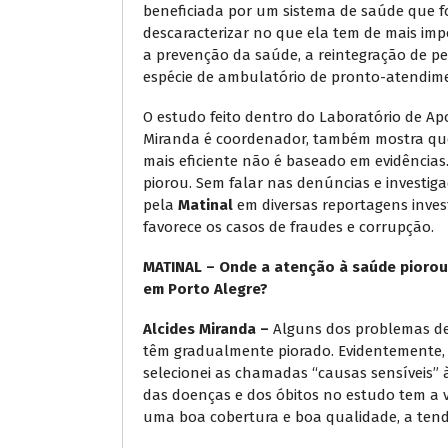
beneficiada por um sistema de saúde que fo
descaracterizar no que ela tem de mais imp
a prevenção da saúde, a reintegração de p
espécie de ambulatório de pronto-atendime
O estudo feito dentro do Laboratório de Apo
Miranda é coordenador, também mostra que 
mais eficiente não é baseado em evidência
piorou. Sem falar nas denúncias e investiga
pela
Matinal
em diversas reportagens inves
favorece os casos de fraudes e corrupção.
MATINAL – Onde a atenção à saúde piorou
em Porto Alegre?
Alcides Miranda –
Alguns dos problemas de
têm gradualmente piorado. Evidentemente, c
selecionei as chamadas “causas sensíveis” 
das doenças e dos óbitos no estudo tem a v
uma boa cobertura e boa qualidade, a tend