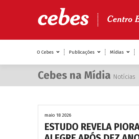
P
u
l
a
r
Centro Brasileiro de Estudos de Saúde
p
a
r
O Cebes
Publicações
Mídias
a
o
c
Cebes na Mídia
Notícias
o
n
t
e
ú
d
maio 18 2026
o
ESTUDO REVELA PIOR
ALEGRE APÓS DEZ ANO