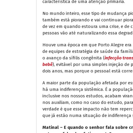
característica de uma atenção primária.
No mundo inteiro, esse tipo de mudança pio
também está piorando e vai continuar piora
de vez em quando estoura uma crise, e de cr
pessoas vão até naturalizando essa degrad
Houve uma época em que Porto Alegre era 
de equipes de estratégia de saúde da famíl
o avanço da sífilis congênita (
infecção trans
bebê
), evitável por uma simples injeção de
dois anos, mas porque o pessoal está corr
A maior parte da população afetada por ess
há uma indiferença sistêmica. É a população
inclusive nos nossos estudos, acabam vir
nos auxiliam, como no caso do estudo, par
verdade é que esse impacto não tem reper
que já estão numa situação de indiferença 
Matinal – E quando o senhor fala sobre cr