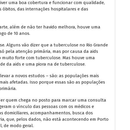
tiver uma boa cobertura e funcionar com qualidade,
s óbitos, das internações hospitalares e das
parte, além de não ter havido melhora, houve uma
ngo de 10 anos.
e. Alguns vão dizer que a tuberculose no Rio Grande
só pela atenção primária, mas por causa da aids
 muito forte com tuberculose. Mas houve uma
de da aids e uma piora na de tuberculose.
levar a novos estudos – são: as populações mais
s mais afetadas. Isso porque essas são as populações
primária.
nder quem chega no posto para marcar uma consulta
geram o vínculo das pessoas com os médicos e
tas domiciliares, acompanhamentos, busca dos
ria, que, pelos dados, não está acontecendo em Porto
ul, de modo geral.