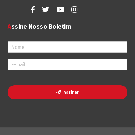
Assine Nosso Boletim
N
o
m
E
e
-
*
m
a
i
l
Assinar
*