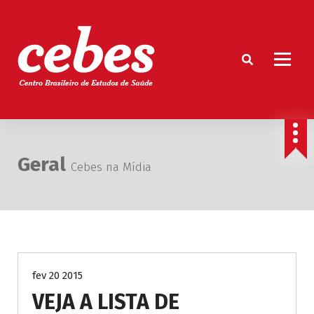
P
u
l
a
r
p
a
Centro Brasileiro de Estudos de Saúde
r
a
o
Geral
c
Cebes na Mídia
o
n
t
e
ú
d
o
fev 20 2015
VEJA A LISTA DE