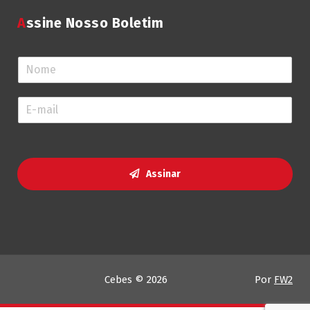
Assine Nosso Boletim
N
o
m
E
e
-
*
m
a
i
l
Assinar
*
Cebes © 2026
Por
FW2