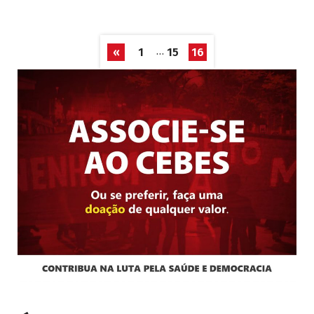
…
«
1
15
16