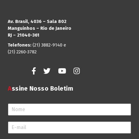
Av. Brasil, 4036 – Sala 802
Manguinhos – Rio de Janeiro
RJ – 21040-361
Telefones:
(21) 3882-9140 e
(21) 2260-3782
Assine Nosso Boletim
N
o
m
E
e
-
*
m